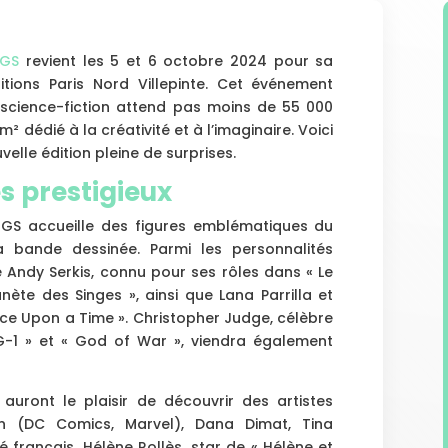
TGS
revient les 5 et 6 octobre 2024 pour sa
tions Paris Nord Villepinte. Cet événement
 science-fiction attend pas moins de 55 000
 dédié à la créativité et à l’imaginaire. Voici
velle édition pleine de surprises.
és prestigieux
TGS accueille des figures emblématiques du
a bande dessinée. Parmi les personnalités
 Andy Serkis, connu pour ses rôles dans « Le
nète des Singes », ainsi que Lana Parrilla et
nce Upon a Time ». Christopher Judge, célèbre
G-1 » et « God of War », viendra également
uront le plaisir de découvrir des artistes
(DC Comics, Marvel), Dana Dimat, Tina
é français, Hélène Rollès, star de « Hélène et