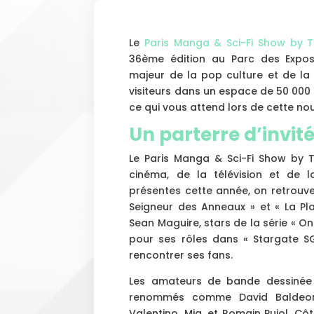
Le
Paris Manga & Sci-Fi Show by 
36ème édition au Parc des Exposi
majeur de la pop culture et de la
visiteurs dans un espace de 50 000 m²
ce qui vous attend lors de cette nou
Un parterre d’invit
Le Paris Manga & Sci-Fi Show by 
cinéma, de la télévision et de l
présentes cette année, on retrouve
Seigneur des Anneaux » et « La Pla
Sean Maguire, stars de la série « O
pour ses rôles dans « Stargate S
rencontrer ses fans.
Les amateurs de bande dessinée a
renommés comme David Baldeon 
Valentino, Mig, et Romain Pujol. Côt