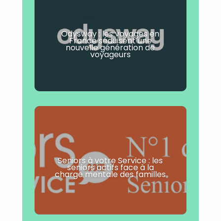
Odysway : les voyages en
France séduisent une
nouvelle génération de
voyageurs
Seniors à votre Service : les
seniors actifs face à la
charge mentale des familles