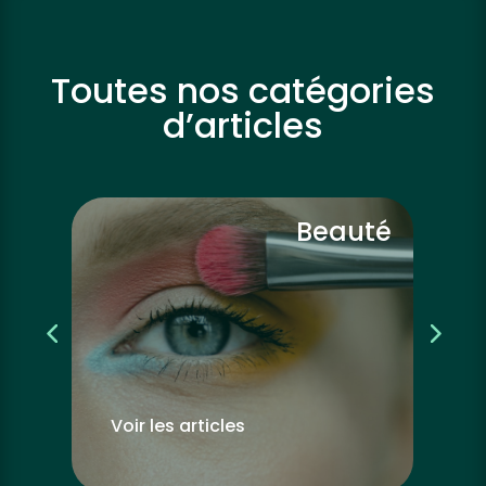
Toutes nos catégories
d’articles
vre
Beauté
Voir les articles
Vo