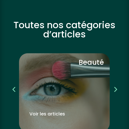
Toutes nos catégories
d’articles
Beauté
Voir les articles
Voir le