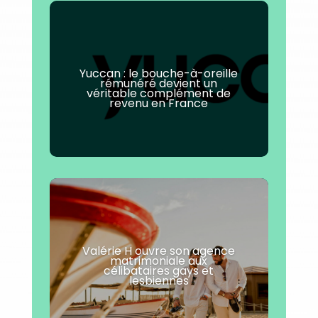
Yuccan : le bouche-à-oreille
rémunéré devient un
véritable complément de
revenu en France
Valérie H ouvre son agence
matrimoniale aux
célibataires gays et
lesbiennes