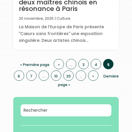
deux maîtres chinois en
résonance à Paris
20 novembre, 2025
|
Culture
La Maison de l’Europe de Paris présente
"Cœurs sans frontières" une exposition
singulière. Deux artistes chinois...
« Première page
«
…
3
4
5
6
7
…
10
20
…
»
Dernière
page »