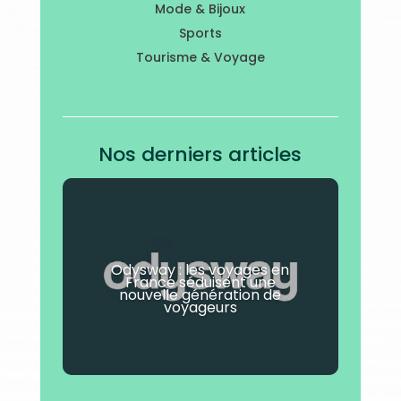
Mode & Bijoux
Sports
Tourisme & Voyage
Nos derniers articles
Odysway : les voyages en
France séduisent une
nouvelle génération de
voyageurs