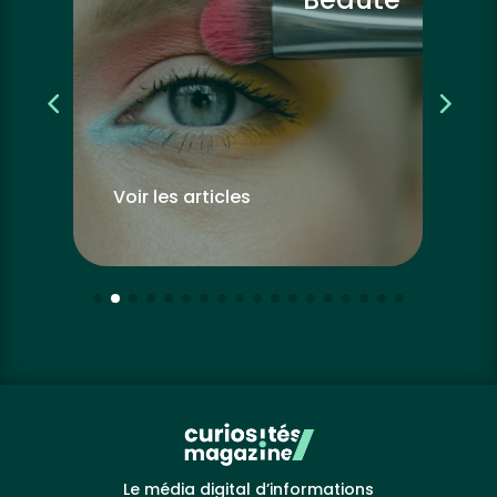
Voir les articles
Vo
Le média digital d’informations