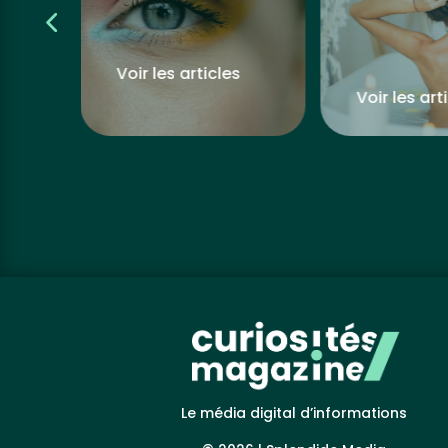
s
Voir les articles
Voir les art
Le média digital d’informations