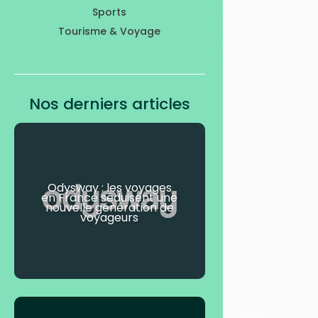
Sports
Tourisme & Voyage
Nos derniers articles
Odysway : les voyages
en France séduisent une
nouvelle génération de
voyageurs