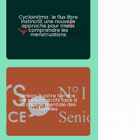
Cyclointima : le flux libre
instinctif, une nouvelle
approche pour mieux
comprendre les
menstruations
Seniors à votre Service :
les seniors actifs face à
la charge mentale des
familles