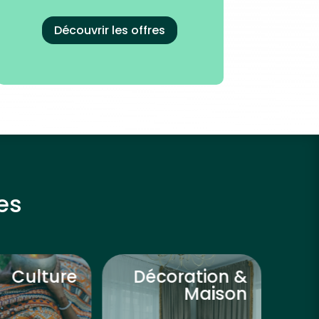
Découvrir les offres
es
Culture
Décoration &
Dé
Maison