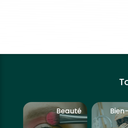
T
ivre
Beauté
Bien