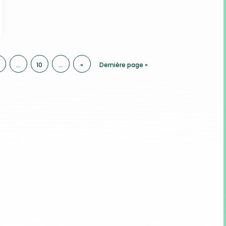
…
10
…
»
Dernière page »