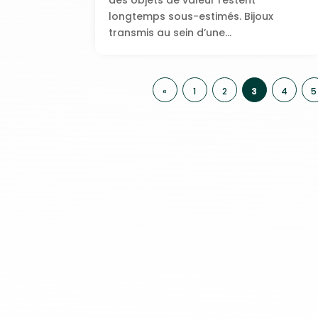
des objets de valeur restent
longtemps sous-estimés. Bijoux
transmis au sein d’une...
«
1
2
3
4
5