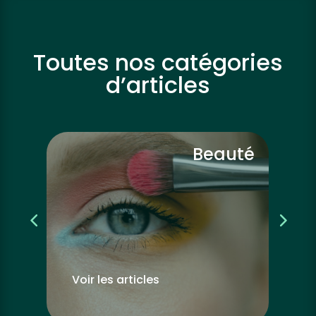
Toutes nos catégories
d’articles
vre
Beauté
Voir les articles
Vo