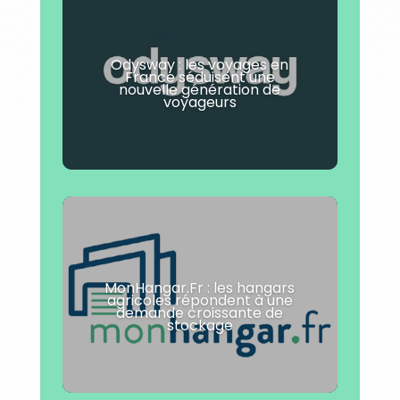
Odysway : les voyages en
France séduisent une
nouvelle génération de
voyageurs
MonHangar.Fr : les hangars
agricoles répondent à une
demande croissante de
stockage