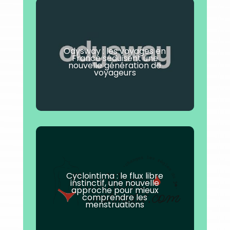
Odysway : les voyages en
France séduisent une
nouvelle génération de
voyageurs
Cyclointima : le flux libre
instinctif, une nouvelle
approche pour mieux
comprendre les
menstruations