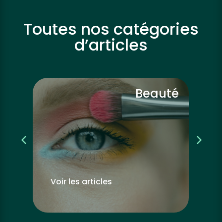
Toutes nos catégories
d’articles
vre
Beauté
Voir les articles
Vo