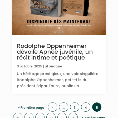
Rodolphe Oppenheimer
dévoile Apnée juvénile, un
récit intime et poétique
9 octobre, 2025
|
Littérature
Un héritage prestigieux, une voix singulière
Rodolphe Oppenheimer, petit-fils du
président Edgar Faure, publie un...
« Première page
«
…
3
4
5
6
7
…
10
…
»
Dernière page