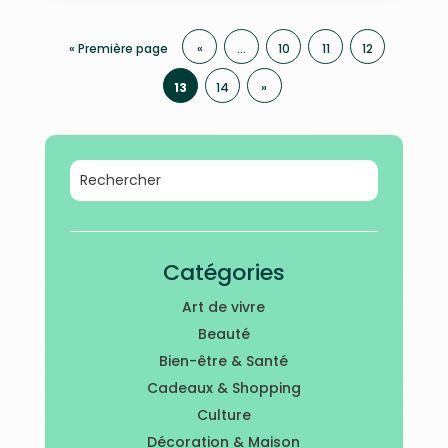
« Première page
«
…
10
11
12
13
14
»
Catégories
Art de vivre
Beauté
Bien-être & Santé
Cadeaux & Shopping
Culture
Décoration & Maison