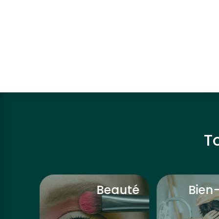
T
ivre
Beauté
Bien