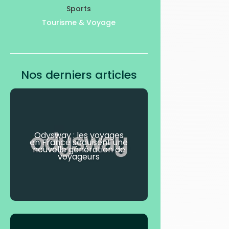
Sports
Tourisme & Voyage
Nos derniers articles
Odysway : les voyages
en France séduisent une
nouvelle génération de
voyageurs