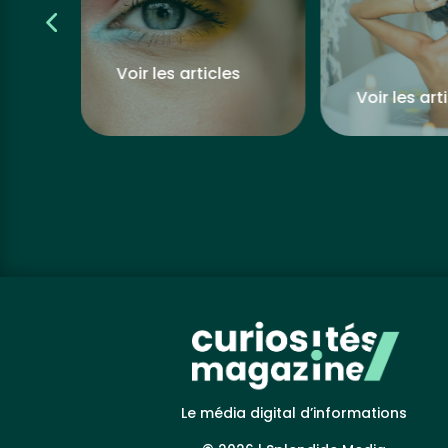
s
Voir les articles
Voir les art
Le média digital d’informations