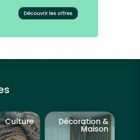
Découvrir les offres
es
Culture
Décoration &
Dé
Maison