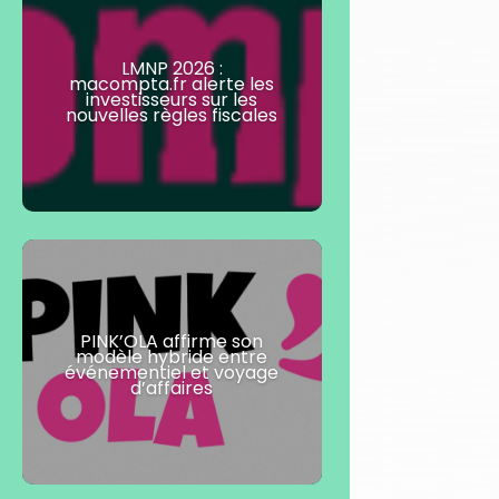
LMNP 2026 :
macompta.fr alerte les
investisseurs sur les
nouvelles règles fiscales
PINK’OLA affirme son
modèle hybride entre
événementiel et voyage
d’affaires