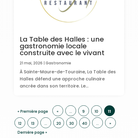
La Table des Halles : une
gastronomie locale
construite avec le vivant
21 mai, 2026
|
Gastronomie
À Sainte-Maure-de-Touraine, La Table des
Halles défend une approche culinaire
ancrée dans son territoire. Le...
« Première page
«
…
9
10
11
12
13
…
20
30
40
…
»
Dernière page »