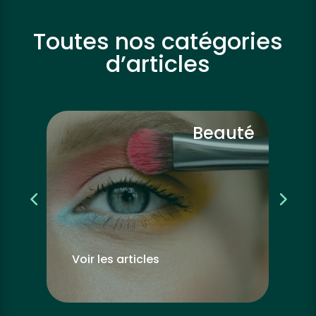
Toutes nos catégories
d’articles
vre
Beauté
Voir les articles
Vo