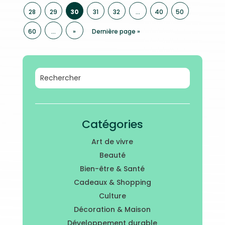
28
29
30
31
32
…
40
50
60
…
»
Dernière page »
Catégories
Art de vivre
Beauté
Bien-être & Santé
Cadeaux & Shopping
Culture
Décoration & Maison
Développement durable