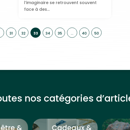
l’imaginaire se retrouvent souvent
face à des...
…
31
32
33
34
35
…
40
50
outes nos catégories d’articl
-être &
Cadeaux &