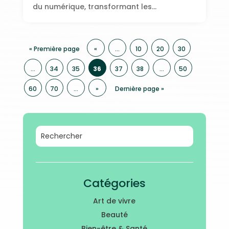
du numérique, transformant les...
« Première page
«
…
10
20
30
…
34
35
36
37
38
…
50
60
70
…
»
Dernière page »
Catégories
Art de vivre
Beauté
Bien-être & Santé