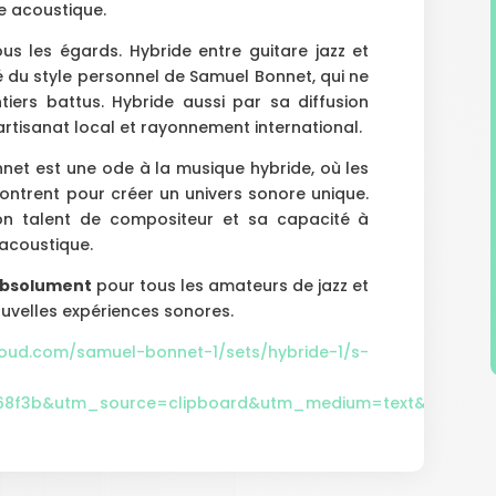
e acoustique.
us les égards. Hybride entre guitare jazz et
ité du style personnel de Samuel Bonnet, qui ne
tiers battus. Hybride aussi par sa diffusion
artisanat local et rayonnement international.
et est une ode à la musique hybride, où les
contrent pour créer un univers sonore unique.
son talent de compositeur et sa capacité à
 acoustique.
absolument
pour tous les amateurs de jazz et
ouvelles expériences sonores.
loud.com/samuel-bonnet-1/sets/hybride-1/s-
768f3b&utm_source=clipboard&utm_medium=text&utm_cam