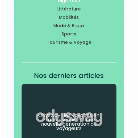
High Tech
Littérature
Mobilités
Mode & Bijoux
Sports
Tourisme & Voyage
Nos derniers articles
Odysway : les voyages en
France séduisent une
nouvelle génération de
voyageurs