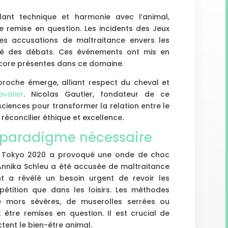
êlant technique et harmonie avec l’animal,
e remise en question. Les incidents des Jeux
s accusations de maltraitance envers les
ité des débats. Ces événements ont mis en
encore présentes dans ce domaine.
proche émerge, alliant respect du cheval et
valier
. Nicolas Gautier, fondateur de ce
ciences pour transformer la relation entre le
: réconcilier éthique et excellence.
paradigme nécessaire
de Tokyo 2020 a provoqué une onde de choc
Annika Schleu a été accusée de maltraitance
t a révélé un besoin urgent de revoir les
étition que dans les loisirs. Les méthodes
 de mors sévères, de muserolles serrées ou
t être remises en question. Il est crucial de
tent le bien-être animal.