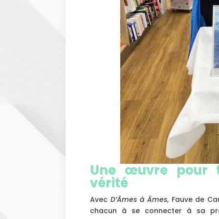
Une œuvre pour t
vérité
Avec
D’Âmes à Âmes
, Fauve de Cau
chacun à se connecter à sa prop