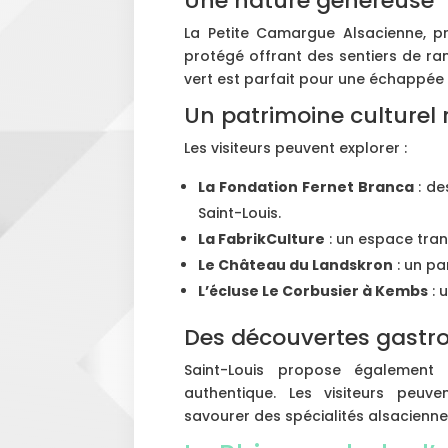
Une nature généreuse
La Petite Camargue Alsacienne, pr
protégé offrant des sentiers de r
vert est parfait pour une échappée
Un patrimoine culturel 
Les visiteurs peuvent explorer :
La Fondation Fernet Branca
: de
Saint-Louis.
La FabrikCulture
: un espace tran
Le Château du Landskron
: un pa
L’écluse Le Corbusier à Kembs
: 
Des découvertes gast
Saint-Louis propose également 
authentique. Les visiteurs peuv
savourer des spécialités alsacienne