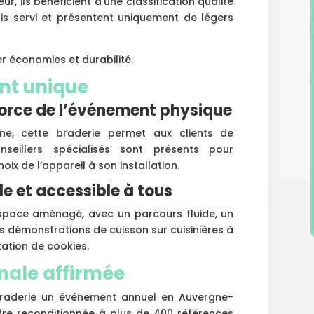
r, ils bénéficient d’une classification qualité
ais servi et présentent uniquement de légers
 économies et durabilité.
ent unique
la force de l’événement physique
ne, cette braderie permet aux clients de
nseillers spécialisés sont présents pour
ix de l’appareil à son installation.
e et accessible à tous
space aménagé, avec un parcours fluide, un
s démonstrations de cuisson sur cuisinières à
ation de cookies.
nale affirmée
braderie un événement annuel en Auvergne-
’offre reconditionnée à plus de 400 références