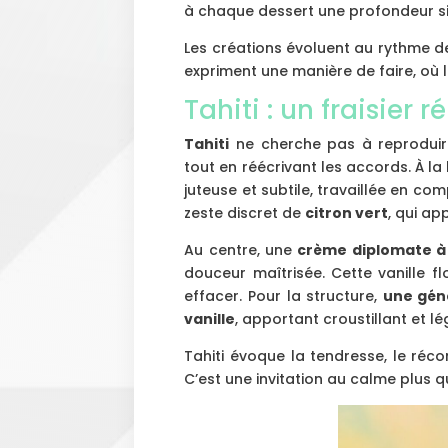
à chaque dessert une profondeur si
Les créations évoluent au rythme des
expriment une manière de faire, où l
Tahiti : un fraisier
Tahiti
ne cherche pas à reproduire u
tout en réécrivant les accords. À la
juteuse et subtile, travaillée en com
zeste discret de
citron vert
, qui ap
Au centre, une
crème diplomate à l
douceur maîtrisée. Cette vanille f
effacer. Pour la structure,
une gén
vanille
, apportant croustillant et lé
Tahiti évoque la tendresse, le récon
C’est une invitation au calme plus q