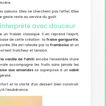
ncère.
 saisons. Elles ne cherchent pas l’effet. Elles
e geste reste au service du goût.
 réinterprété avec douceur
n fraisier classique. Il en reprend l’esprit,
 base de cette création : la
fraise gariguette
,
potée. Elle est relevée par la
framboise
et un
portent fraîcheur et tension.
a vanille de Tahiti
enrobe l’ensemble d’une
lorale accompagne les fruits sans jamais les
oise aux amandes
se superpose à un
sablé
gèreté.
fort et la clarté d’un dessert bien construit.
u’à l’exubérance.