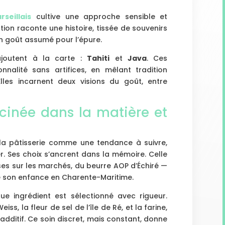
seillais
cultive une approche sensible et
ion raconte une histoire, tissée de souvenirs
un goût assumé pour l’épure.
ajoutent à la carte :
Tahiti
et
Java
. Ces
nnalité sans artifices, en mêlant tradition
Elles incarnent deux visions du goût, entre
acinée dans la matière et
 la pâtisserie comme une tendance à suivre,
. Ses choix s’ancrent dans la mémoire. Celle
ses sur les marchés, du beurre AOP d’Échiré —
de son enfance en Charente-Maritime.
que ingrédient est sélectionné avec rigueur.
iss, la fleur de sel de l’île de Ré, et la farine,
additif. Ce soin discret, mais constant, donne