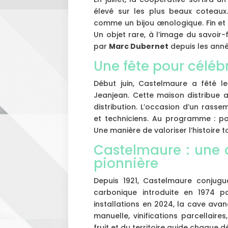
élevé sur les plus beaux coteaux.
comme un bijou œnologique. Fin et ex
Un objet rare, à l’image du savoir
par
Marc Dubernet
depuis les anné
Une fête pour célébr
Début juin, Castelmaure a fêté l
Jeanjean. Cette maison distribue 
distribution. L’occasion d’un rass
et techniciens. Au programme : pa
Une manière de valoriser l’histoire 
Castelmaure : une 
pionnière
Depuis 1921, Castelmaure conjugue
carbonique introduite en 1974 
installations en 2024, la cave ava
manuelle, vinifications parcellair
fruit et du territoire guide chaque d