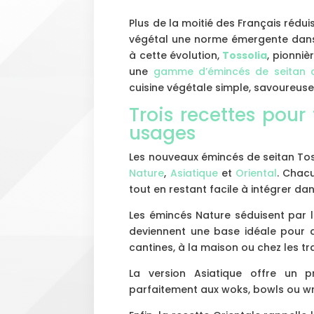
Plus de la moitié des Français rédu
végétal une norme émergente dans 
à cette évolution,
Tossolia
, pionniè
une
gamme d’émincés de seitan c
cuisine végétale simple, savoureuse
Trois recettes pour 
usages
Les nouveaux émincés de seitan Tosso
Nature
,
Asiatique
et
Oriental
. Chacu
tout en restant facile à intégrer dan
Les émincés Nature séduisent par le
deviennent une base idéale pour 
cantines, à la maison ou chez les tra
La version Asiatique offre un pr
parfaitement aux woks, bowls ou wr