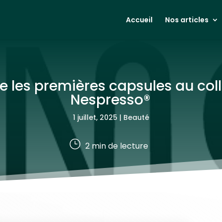
Accueil
Nos articles
e les premières capsules au co
Nespresso®
1 juillet, 2025
|
Beauté
}
2
min de lecture