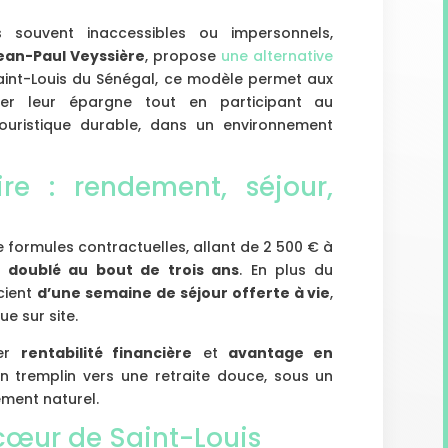
 souvent inaccessibles ou impersonnels,
ean-Paul Veyssière
, propose
une alternative
Saint-Louis du Sénégal, ce modèle permet aux
iser leur épargne tout en participant au
ouristique durable, dans un environnement
re : rendement, séjour,
 formules contractuelles, allant de 2 500 € à
t
doublé au bout de trois ans
. En plus du
cient
d’une semaine de séjour offerte à vie
,
e sur site.
ler
rentabilité financière
et
avantage en
n tremplin vers une retraite douce, sous un
ement naturel.
cœur de Saint-Louis