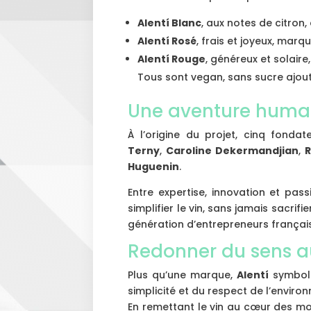
Alentí Blanc
, aux notes de citron
Alentí Rosé
, frais et joyeux, marq
Alentí Rouge
, généreux et solair
Tous sont vegan, sans sucre ajouté 
Une aventure humai
À l’origine du projet, cinq fonda
Terny
,
Caroline Dekermandjian
,
Huguenin
.
Entre expertise, innovation et pas
simplifier le vin, sans jamais sacrif
génération d’entrepreneurs français 
Redonner du sens au
Plus qu’une marque,
Alentí
symboli
simplicité et du respect de l’enviro
En remettant le vin au cœur des mo