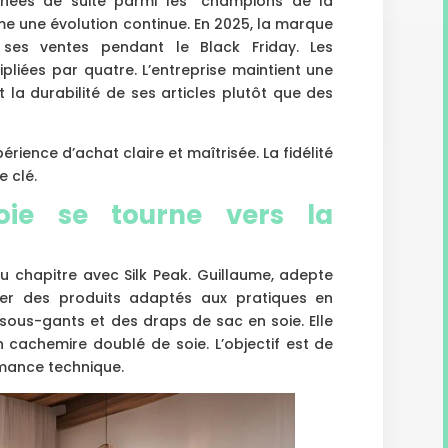
nnées de suite parmi les “champions de la
me une évolution continue. En 2025, la marque
ses ventes pendant le Black Friday. Les
pliées par quatre. L’entreprise maintient une
 la durabilité de ses articles plutôt que des
rience d’achat claire et maîtrisée. La fidélité
 clé.
oie se tourne vers la
u chapitre avec Silk Peak. Guillaume, adepte
réer des produits adaptés aux pratiques en
ous-gants et des draps de sac en soie. Elle
 cachemire doublé de soie. L’objectif est de
rmance technique.