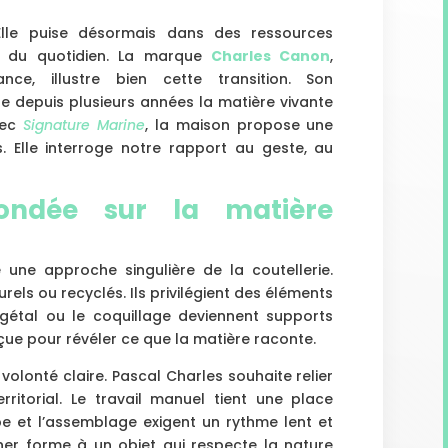
 Elle puise désormais dans des ressources
et du quotidien. La marque
Charles Canon
,
nce, illustre bien cette transition. Son
e depuis plusieurs années la matière vivante
vec
Signature Marine
, la maison propose une
s. Elle interroge notre rapport au geste, au
ndée sur la matière
 une approche singulière de la coutellerie.
rels ou recyclés. Ils privilégient des éléments
végétal ou le coquillage deviennent supports
çue pour révéler ce que la matière raconte.
 volonté claire. Pascal Charles souhaite relier
erritorial. Le travail manuel tient une place
upe et l’assemblage exigent un rythme lent et
onner forme à un objet qui respecte la nature