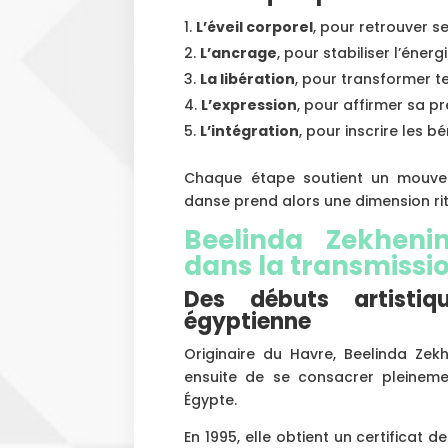
L’éveil corporel
, pour retrouver s
L’ancrage
, pour stabiliser l’éner
La libération
, pour transformer t
L’expression
, pour affirmer sa pr
L’intégration
, pour inscrire les b
Chaque étape soutient un mouvem
danse prend alors une dimension rit
Beelinda Zekheni
dans la transmissi
Des débuts artisti
égyptienne
Originaire du Havre, Beelinda Zek
ensuite de se consacrer pleineme
Égypte.
En 1995, elle obtient un certificat 