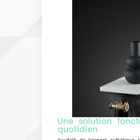
Une solution fonct
quotidien
Au-delà de l’aspect esthétique, l