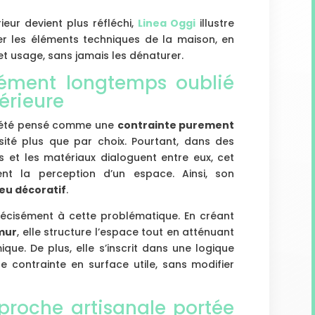
eur devient plus réfléchi,
Linea Oggi
illustre
r les éléments techniques de la maison, en
t usage, sans jamais les dénaturer.
lément longtemps oublié
érieure
a été pensé comme une
contrainte purement
sité plus que par choix. Pourtant, dans des
es et les matériaux dialoguent entre eux, cet
ent la perception d’un espace. Ainsi, son
jeu décoratif
.
récisément à cette problématique. En créant
 mur
, elle structure l’espace tout en atténuant
que. De plus, elle s’inscrit dans une logique
e contrainte en surface utile, sans modifier
proche artisanale portée