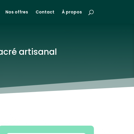
Nos offres
Contact
À propos
acré artisanal