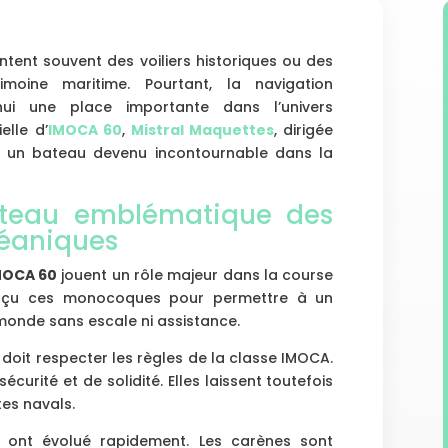
tent souvent des voiliers historiques ou des
moine maritime. Pourtant, la navigation
ui une place importante dans l’univers
elle d’
IMOCA 60
,
Mistral Maquettes
, dirigée
e un bateau devenu incontournable dans la
ateau emblématique des
céaniques
MOCA 60
jouent un rôle majeur dans la course
conçu ces monocoques pour permettre à un
u monde sans escale ni assistance.
oit respecter les règles de la classe IMOCA.
curité et de solidité. Elles laissent toutefois
tes navals.
A ont évolué rapidement. Les carènes sont