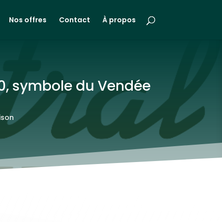
Nos offres
Contact
À propos
0, symbole du Vendée
ison